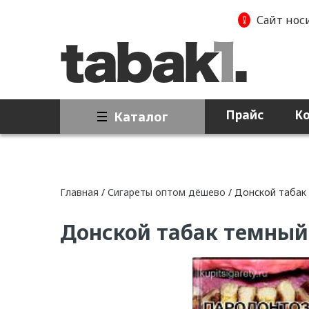
❕
Сайт нос
Прайс
К
Каталог
Главная
/
Сигареты оптом дёшево
/ Донской табак
Донской табак темный