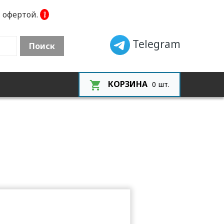
 офертой.
❕
Telegram
Поиск
КОРЗИНА
0
шт.