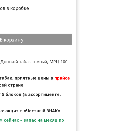
ков в коробке
В корзину
 Донской табак темный, МРЦ 100
 табак, приятные цены в
прайсе
сей стране.
 5 блоков (в ассортименте,
ва: акциз + «Честный ЗНАК»
 сейчас – запас на месяц по